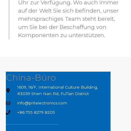
Uhr zur Verfügung. Wo auch immer
auf der Welt Sie sich befinden, unser
mehrsprachiges Team steht bereit,
um Sie bei der Beschaffung von
Komponenten zu unterstützen.
China-Büro
1609, 16/F, International Culture Building,
#3039 Shen Nan Rd, FuTian District
info@pritelectronics.com
+86 755 8279 8205